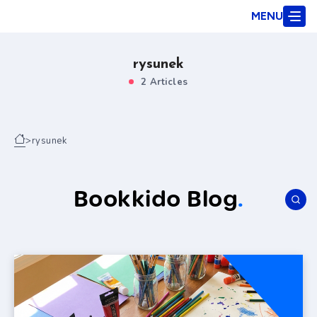
MENU
rysunek
2 Articles
>
rysunek
Bookkido Blog
.