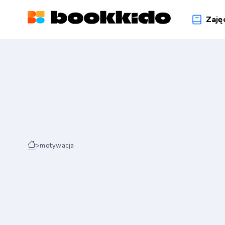
Zaję
>
motywacja