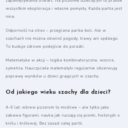
zapamiętywania otwarć. Na poziomie dziecięcym to przede
wszystkim eksploracja i własne pomysły. Każda partia jest
inna.
Odporność na stres – przegrana partia boli. Ale w
szachach nie można obwinić pogody, trawy ani sędziego.
To buduje zdrowe podejście do porażki.
Matematyka w akcji – logika kombinatoryczna, wzorce,
symetria. Nauczyciele matematyki regularnie obserwują
poprawę wyników u dzieci grających w szachy.
Od jakiego wieku szachy dla dzieci?
4–5 lat: wbrew pozorom to możliwe – ale tylko jako
zabawa figurami, nauka jak ruszają się pionki, historyjki o
królu i królowej. Bez zasad całej partii.