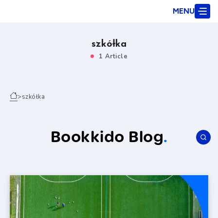
MENU
szkółka
1 Article
>
szkółka
Bookkido Blog
.