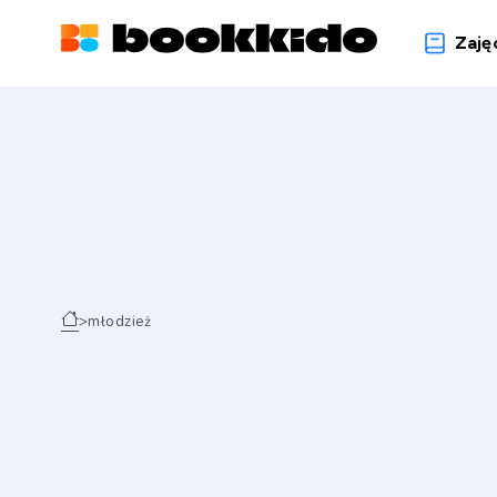
Zaję
>
młodzież