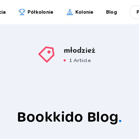
cia
Półkolonie
Kolonie
Blog
młodzież
1 Article
Bookkido Blog
.