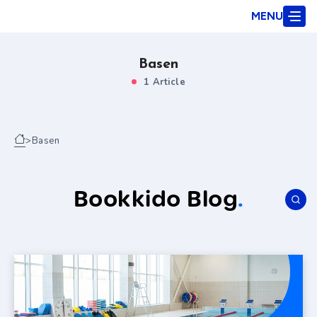
MENU
Basen
1 Article
>
Basen
Bookkido Blog
.