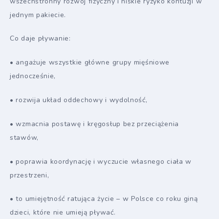
wszechstronny rozwój fizyczny i niskie ryzyko kontuzji w
jednym pakiecie.
Co daje pływanie:
• angażuje wszystkie główne grupy mięśniowe
jednocześnie,
• rozwija układ oddechowy i wydolność,
• wzmacnia postawę i kręgosłup bez przeciążenia
stawów,
• poprawia koordynację i wyczucie własnego ciała w
przestrzeni,
• to umiejętność ratująca życie – w Polsce co roku giną
dzieci, które nie umieją pływać.