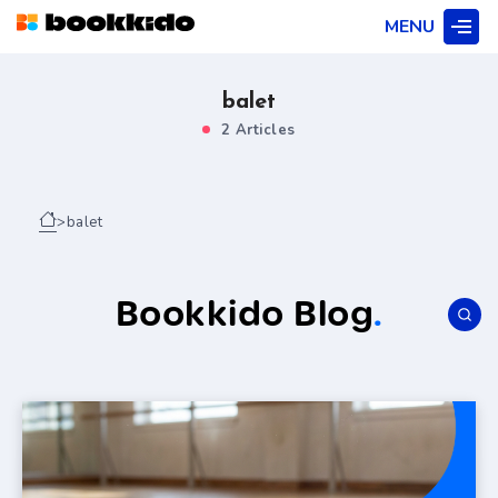
MENU
balet
2 Articles
>
balet
Bookkido Blog
.