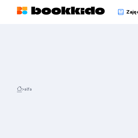
Zaję
>
alfa