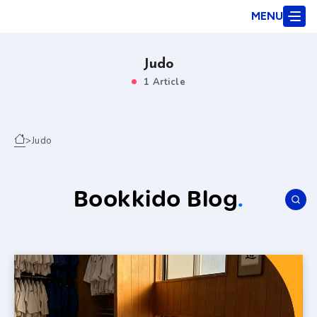
MENU
Judo
1 Article
>
Judo
Bookkido Blog
.