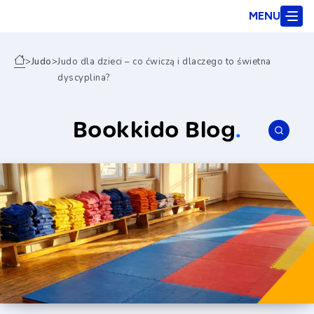
MENU
>
Judo
>
Judo dla dzieci – co ćwiczą i dlaczego to świetna
dyscyplina?
Bookkido Blog
.