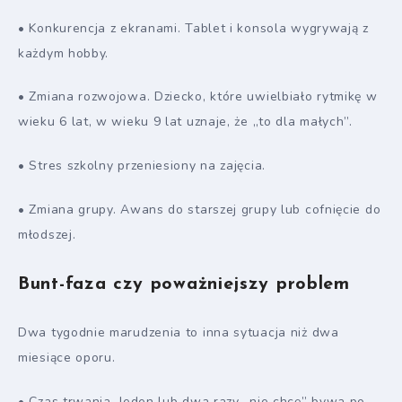
• Konkurencja z ekranami. Tablet i konsola wygrywają z
każdym hobby.
• Zmiana rozwojowa. Dziecko, które uwielbiało rytmikę w
wieku 6 lat, w wieku 9 lat uznaje, że „to dla małych”.
• Stres szkolny przeniesiony na zajęcia.
• Zmiana grupy. Awans do starszej grupy lub cofnięcie do
młodszej.
Bunt-faza czy poważniejszy problem
Dwa tygodnie marudzenia to inna sytuacja niż dwa
miesiące oporu.
• Czas trwania. Jeden lub dwa razy „nie chcę” bywa po