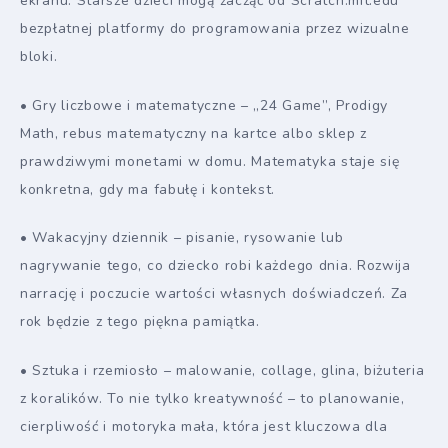
ekranu. Starsze dzieci mogą zacząć od Scratch.mit.edu
bezpłatnej platformy do programowania przez wizualne
bloki.
• Gry liczbowe i matematyczne – „24 Game”, Prodigy
Math, rebus matematyczny na kartce albo sklep z
prawdziwymi monetami w domu. Matematyka staje się
konkretna, gdy ma fabułę i kontekst.
• Wakacyjny dziennik – pisanie, rysowanie lub
nagrywanie tego, co dziecko robi każdego dnia. Rozwija
narrację i poczucie wartości własnych doświadczeń. Za
rok będzie z tego piękna pamiątka.
• Sztuka i rzemiosło – malowanie, collage, glina, biżuteria
z koralików. To nie tylko kreatywność – to planowanie,
cierpliwość i motoryka mała, która jest kluczowa dla