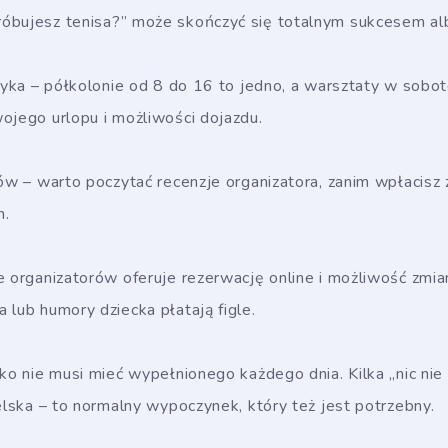
óbujesz tenisa?” może skończyć się totalnym sukcesem alb
styka – półkolonie od 8 do 16 to jedno, a warsztaty w sobo
ojego urlopu i możliwości dojazdu.
ców – warto poczytać recenzje organizatora, zanim wpłacisz 
h.
e organizatorów oferuje rezerwację online i możliwość zmia
 lub humory dziecka płatają figle.
cko nie musi mieć wypełnionego każdego dnia. Kilka „nic nie
ielska – to normalny wypoczynek, który też jest potrzebny.