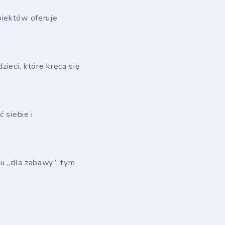
biektów oferuje
zieci, które kręcą się
 siebie i
mu „dla zabawy”, tym