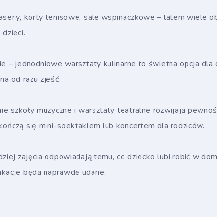
baseny, korty tenisowe, sale wspinaczkowe – latem wiele o
dzieci.
ie – jednodniowe warsztaty kulinarne to świetna opcja dla d
na od razu zjeść.
tnie szkoły muzyczne i warsztaty teatralne rozwijają pewność
kończą się mini-spektaklem lub koncertem dla rodziców.
dziej zajęcia odpowiadają temu, co dziecko lubi robić w do
akacje będą naprawdę udane.