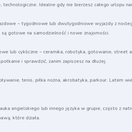
, technologiczne. Idealne gdy nie bierzesz całego urlopu na
jazdowe – tygodniowe lub dwutygodniowe wyjazdy z nocleg
re są gotowe na samodzielność i nowe znajomości.
we lub cykliczne – ceramika, robotyka, gotowanie, street a
otkanie i sprawdzić, zanim zapiszesz na dłużej.
pływanie, tenis, piłka nożna, akrobatyka, parkour. Latem wi
uka angielskiego lub innego języka w grupie, często z nat
bawą, które działa.