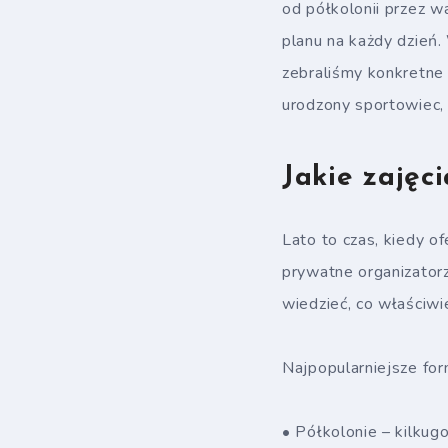
od półkolonii przez 
planu na każdy dzień.
zebraliśmy konkretne 
urodzony sportowiec, m
Jakie zajęc
Lato to czas, kiedy of
prywatne organizator
wiedzieć, co właściw
Najpopularniejsze for
• Półkolonie – kilkug