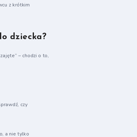
wcu z krótkim
do dziecka?
zajęte” – chodzi o to,
Sprawdź, czy
, a nie tylko