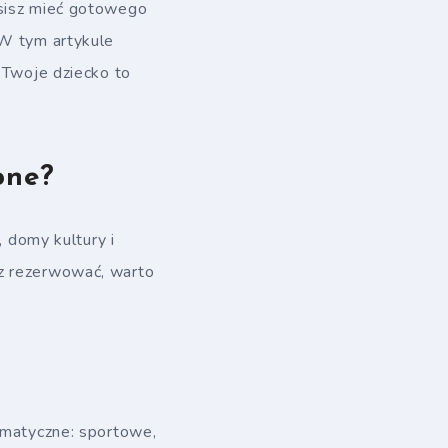
usisz mieć gotowego
 W tym artykule
y Twoje dziecko to
pne?
, domy kultury i
sz rezerwować, warto
tematyczne: sportowe,