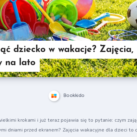
ąć dziecko w wakacje? Zajęcia, 
y na lato
Bookkido
ielkimi krokami i już teraz pojawia się to pytanie: czym zaj
łymi dniami przed ekranem? Zajęcia wakacyjne dla dzieci to