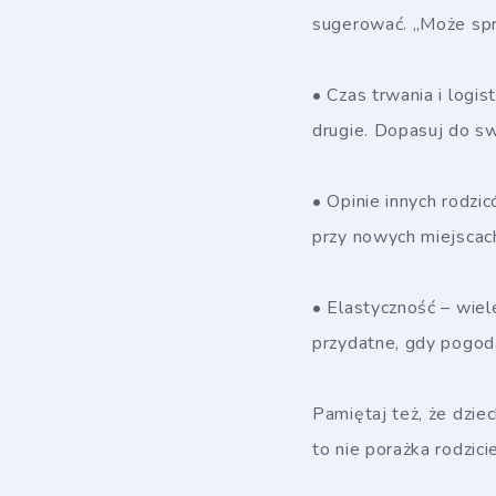
sugerować. „Może spr
• Czas trwania i logi
drugie. Dopasuj do sw
• Opinie innych rodzi
przy nowych miejscac
• Elastyczność – wiel
przydatne, gdy pogoda
Pamiętaj też, że dzie
to nie porażka rodzic