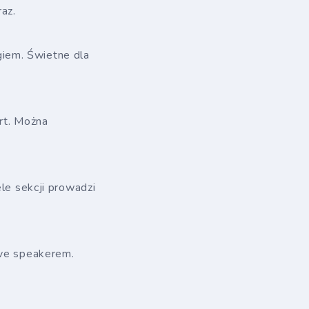
raz.
iem. Świetne dla
rt. Można
ele sekcji prowadzi
ive speakerem.