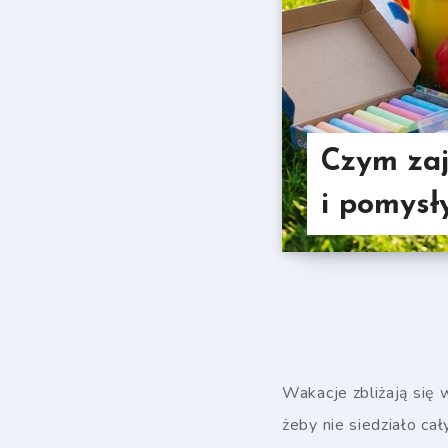
Czym zaj
i pomysł
Wakacje zbliżają się w
żeby nie siedziało ca