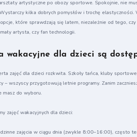
warsztaty artystyczne po obozy sportowe. Spokojnie, nie m
 Wystarczy kilka dobrych pomysłów i trochę elastyczności.
opcje, które sprawdzają się latem, niezależnie od tego, cz
ały artysta, czy fan technologii.
ia wakacyjne dla dzieci są dostę
erta zajęć dla dzieci rozkwita. Szkoły tańca, kluby sportowe
zy – wszyscy przygotowują letnie programy. Zanim zacznie
ie masz do wyboru.
my zajęć wakacyjnych dla dzieci:
odzinne zajęcia w ciągu dnia (zwykle 8:00–16:00), często 