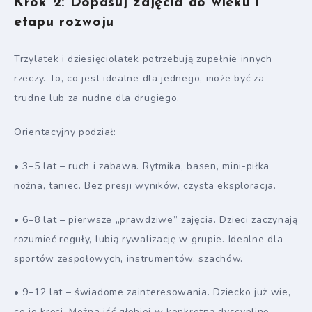
Krok 2: Dopasuj zajęcia do wieku i
etapu rozwoju
Trzylatek i dziesięciolatek potrzebują zupełnie innych
rzeczy. To, co jest idealne dla jednego, może być za
trudne lub za nudne dla drugiego.
Orientacyjny podział:
• 3–5 lat – ruch i zabawa. Rytmika, basen, mini-piłka
nożna, taniec. Bez presji wyników, czysta eksploracja.
• 6–8 lat – pierwsze „prawdziwe” zajęcia. Dzieci zaczynają
rozumieć reguły, lubią rywalizację w grupie. Idealne dla
sportów zespołowych, instrumentów, szachów.
• 9–12 lat – świadome zainteresowania. Dziecko już wie,
co je kręci. Można iść głębiej w konkretną dyscyplinę,