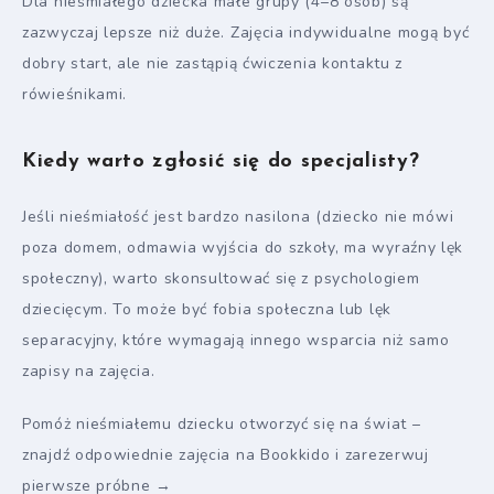
Dla nieśmiałego dziecka małe grupy (4–8 osób) są
zazwyczaj lepsze niż duże. Zajęcia indywidualne mogą być
dobry start, ale nie zastąpią ćwiczenia kontaktu z
rówieśnikami.
Kiedy warto zgłosić się do specjalisty?
Jeśli nieśmiałość jest bardzo nasilona (dziecko nie mówi
poza domem, odmawia wyjścia do szkoły, ma wyraźny lęk
społeczny), warto skonsultować się z psychologiem
dziecięcym. To może być fobia społeczna lub lęk
separacyjny, które wymagają innego wsparcia niż samo
zapisy na zajęcia.
Pomóż nieśmiałemu dziecku otworzyć się na świat –
znajdź odpowiednie zajęcia na Bookkido i zarezerwuj
pierwsze próbne →