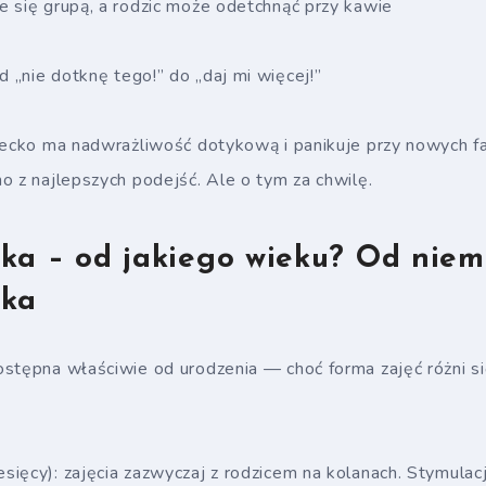
 się grupą, a rodzic może odetchnąć przy kawie
„nie dotknę tego!” do „daj mi więcej!”
ziecko ma nadwrażliwość dotykową i panikuje przy nowych f
o z najlepszych podejść. Ale o tym za chwilę.
ka – od jakiego wieku? Od nie
aka
stępna właściwie od urodzenia — choć forma zajęć różni si
ięcy): zajęcia zazwyczaj z rodzicem na kolanach. Stymulacj