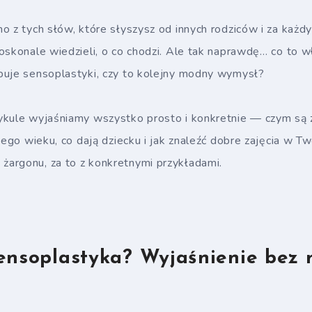
o z tych słów, które słyszysz od innych rodziców i za każ
oskonale wiedzieli, o co chodzi. Ale tak naprawdę… co to wł
buje sensoplastyki, czy to kolejny modny wymysł?
ykule wyjaśniamy wszystko prosto i konkretnie — czym są z
kiego wieku, co dają dziecku i jak znaleźć dobre zajęcia w T
argonu, za to z konkretnymi przykładami.
sensoplastyka? Wyjaśnienie bez