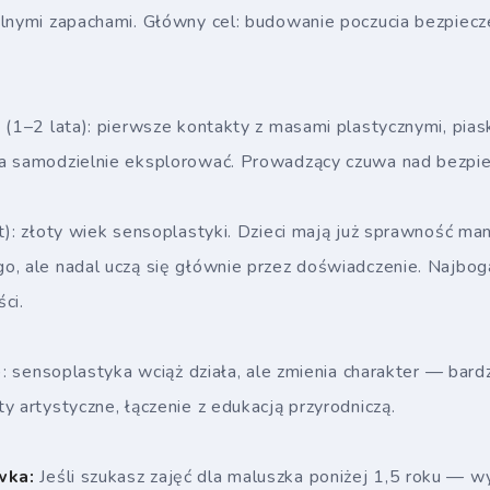
alnymi zapachami. Główny cel: budowanie poczucia bezpiec
 (1–2 lata): pierwsze kontakty z masami plastycznymi, pias
na samodzielnie eksplorować. Prowadzący czuwa nad bezp
t): złoty wiek sensoplastyki. Dzieci mają już sprawność man
o, ale nadal uczą się głównie przez doświadczenie. Najbog
ci.
t): sensoplastyka wciąż działa, ale zmienia charakter — bar
y artystyczne, łączenie z edukacją przyrodniczą.
wka:
Jeśli szukasz zajęć dla maluszka poniżej 1,5 roku — w