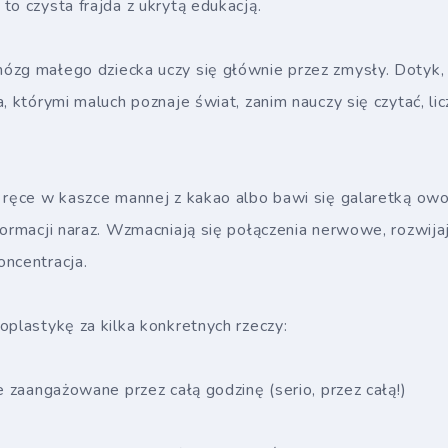
to czysta frajda z ukrytą edukacją.
ózg małego dziecka uczy się głównie przez zmysły. Dotyk, 
, którymi maluch poznaje świat, zanim nauczy się czytać, li
a ręce w kaszce mannej z kakao albo bawi się galaretką o
formacji naraz. Wzmacniają się połączenia nerwowe, rozwijaj
oncentracja.
oplastykę za kilka konkretnych rzeczy:
e zaangażowane przez całą godzinę (serio, przez całą!)