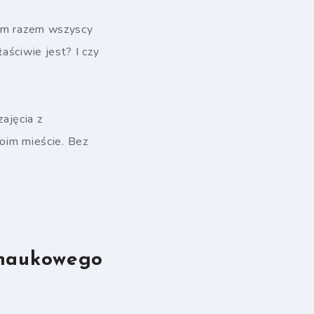
dym razem wszyscy
aściwie jest? I czy
ajęcia z
woim mieście. Bez
 naukowego