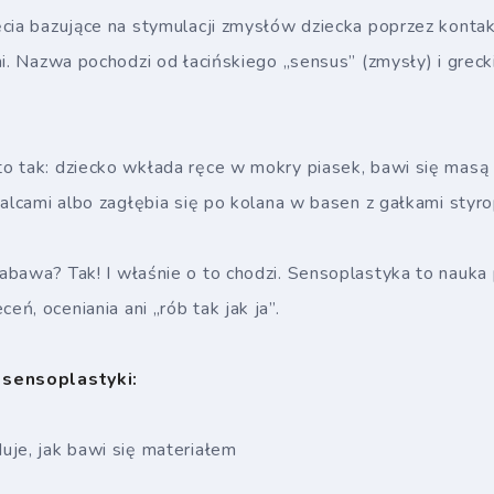
cia bazujące na stymulacji zmysłów dziecka poprzez kontak
mi. Nazwa pochodzi od łacińskiego „sensus” (zmysły) i greck
 tak: dziecko wkłada ręce w mokry piasek, bawi się masą 
palcami albo zagłębia się po kolana w basen z gałkami styr
abawa? Tak! I właśnie o to chodzi. Sensoplastyka to nauka
ń, oceniania ani „rób tak jak ja”.
 sensoplastyki:
uje, jak bawi się materiałem