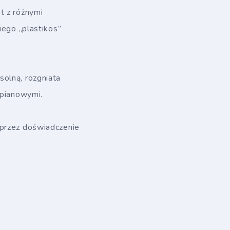
t z różnymi
iego „plastikos”
solną, rozgniata
opianowymi.
 przez doświadczenie