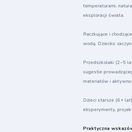
temperaturami, natur
eksploracji świata.
Raczkujące i chodzące
wodą. Dziecko zaczy
Przedszkolaki (2–5 la
sugestie prowadząceg
materiałów i aktywnoś
Dzieci starsze (6+ la
eksperymenty, projekt
Praktyczna wskazó