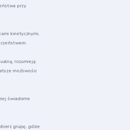
zeństwa przy
kami kinetycznymi,
ieczeństwem.
ualną, rozumieją
atsze możliwości
dziej świadome
ybierz grupę, gdzie