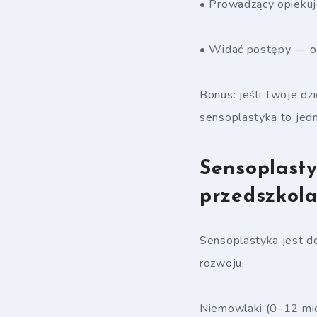
• Prowadzący opiekuje
• Widać postępy — od 
Bonus: jeśli Twoje d
sensoplastyka to jedn
Sensoplasty
przedszkol
Sensoplastyka jest do
rozwoju.
Niemowlaki (0–12 mies