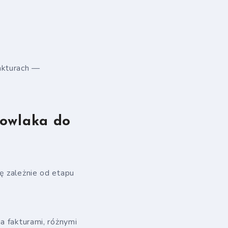
akturach —
mowlaka do
ę zależnie od etapu
a fakturami, różnymi