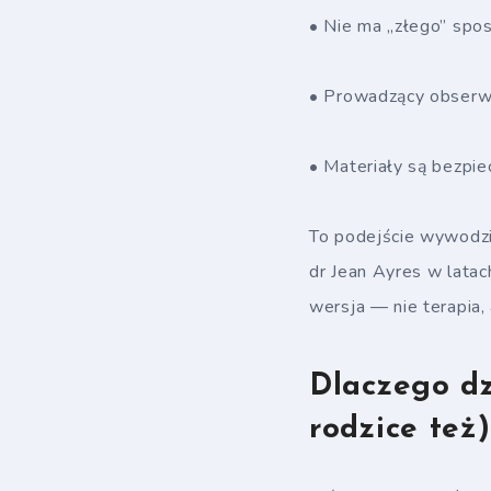
• Nie ma „złego” spo
• Prowadzący obserwuj
• Materiały są bezpie
To podejście wywodzi 
dr Jean Ayres w latac
wersja — nie terapia, 
Dlaczego dz
rodzice też)