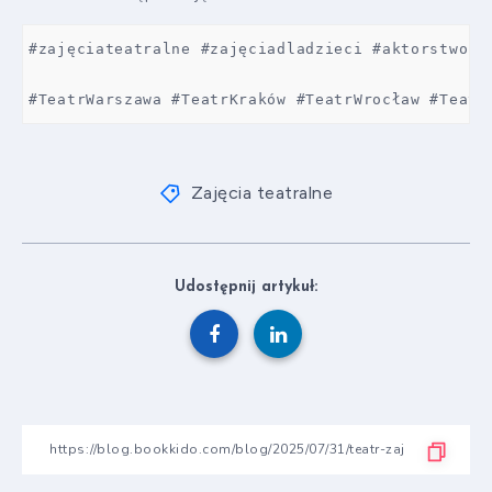
#zajęciateatralne #zajęciadladzieci #aktorstwo #
#TeatrWarszawa #TeatrKraków #TeatrWrocław #Teatr
Zajęcia teatralne
Udostępnij artykuł: