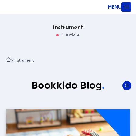
MENU
instrument
1 Article
>
instrument
Bookkido Blog
.